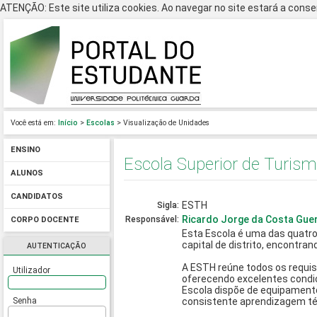
ATENÇÃO: Este site utiliza cookies. Ao navegar no site estará a consen
Você está em:
Início
>
Escolas
> Visualização de Unidades
ENSINO
Escola Superior de Turism
ALUNOS
CANDIDATOS
ESTH
Sigla:
Ricardo Jorge da Costa Gue
Responsável:
CORPO DOCENTE
Esta Escola é uma das quatro 
capital de distrito, encontran
AUTENTICAÇÃO
A ESTH reúne todos os requis
Utilizador
oferecendo excelentes condiç
Escola dispõe de equipamento
Senha
consistente aprendizagem téc