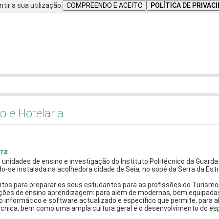
tir a sua utilização.
COMPREENDO E ACEITO
POLÍTICA DE PRIVAC
o e Hotelaria
rra
unidades de ensino e investigação do Instituto Politécnico da Guarda 
do-se instalada na acolhedora cidade de Seia, no sopé da Serra da Estr
itos para preparar os seus estudantes para as profissões do Turismo,
ões de ensino aprendizagem: para além de modernas, bem equipadas 
 informático e software actualizado e específico que permite, para 
nica, bem como uma ampla cultura geral e o desenvolvimento do espí