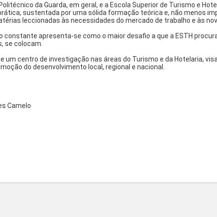
 Politécnico da Guarda, em geral, e a Escola Superior de Turismo e Hot
ática, sustentada por uma sólida formação teórica e, não menos 
térias leccionadas às necessidades do mercado de trabalho e às nov
o constante apresenta-se como o maior desafio a que a ESTH procura
s, se colocam.
 e um centro de investigação nas áreas do Turismo e da Hotelaria, vis
moção do desenvolvimento local, regional e nacional.
des Camelo