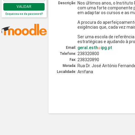
Nos últimos anos, o Instituto
Descrição:
VALIDAR
com uma forte componente pr
em adaptar os cursos e as ma
Esqueceu-se da password?
A procura do aperfeiçoament
exigências que, cada vez mai
Ser uma escola de referência
estratégicas e ajudando à pro
geral.esth
ipg.pt
Email:
238320800
Telefone:
238320890
Fax:
Rua Dr. José António Fernan
Morada:
Arrifana
Localidade: