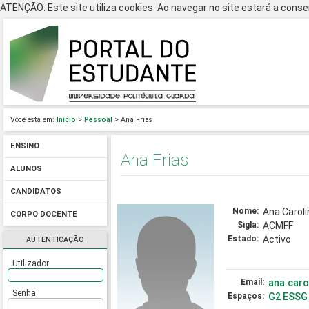
ATENÇÃO: Este site utiliza cookies. Ao navegar no site estará a consen
Você está em:
Início
>
Pessoal
> Ana Frias
ENSINO
Ana Frias
ALUNOS
CANDIDATOS
Nome:
Ana Caroli
CORPO DOCENTE
Sigla:
ACMFF
Estado:
Activo
AUTENTICAÇÃO
Utilizador
Email:
ana.carol
Senha
Espaços:
G2 ESSG