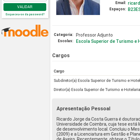
Email:
ricar
VALIDAR
Espaços:
B23E
Esqueceu-se da password?
Categoria:
Professor Adjunto
Escolas:
Escola Superior de Turismo e 
Cargos
Cargo
Subdiretor(a) Escola Superior de Turismo e Hote
Diretor(a) Escola Superior de Turismo e Hotelari
Apresentação Pessoal
Ricardo Jorge da Costa Guerra é doutorad
Universidade de Coimbra, cuja tese está 
de desenvolvimento local. Concluiu o M
(2009) e a Licenciatura em Gestão e Pl
de Aveiro. Recentemente, obteve o Título