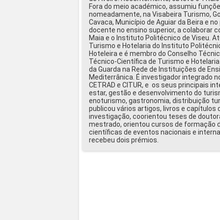
Fora do meio académico, assumiu funçõe
nomeadamente, na Visabeira Turismo, Go
Cavaca, Município de Aguiar da Beira e 
docente no ensino superior, a colaborar c
Maia e o Instituto Politécnico de Viseu. 
Turismo e Hotelaria do Instituto Politéc
Hoteleira e é membro do Conselho Técnic
Técnico-Científica de Turismo e Hotelari
da Guarda na Rede de Instituições de Ens
Mediterrânica. É investigador integrad
CETRAD e CITUR, e os seus principais in
estar, gestão e desenvolvimento do turis
enoturismo, gastronomia, distribuição turí
publicou vários artigos, livros e capítulo
investigação, coorientou teses de douto
mestrado, orientou cursos de formação d
científicas de eventos nacionais e intern
recebeu dois prémios.