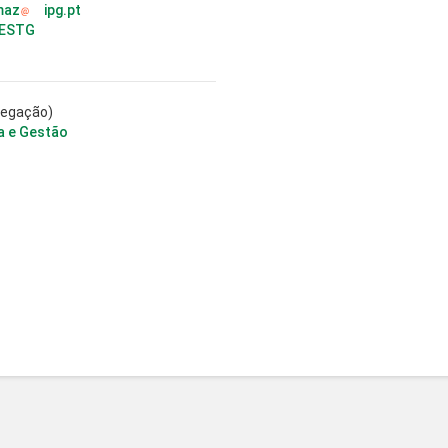
maz
ipg.pt
 ESTG
regação)
a e Gestão