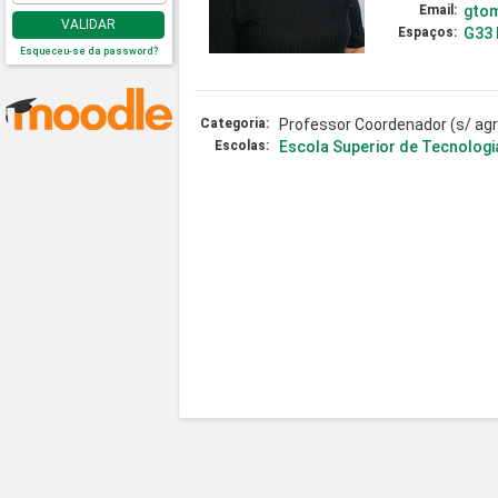
Email:
gto
VALIDAR
Espaços:
G33
Esqueceu-se da password?
Categoria:
Professor Coordenador (s/ ag
Escolas:
Escola Superior de Tecnologi