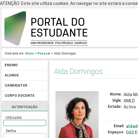
ATENÇÃO: Este site utiliza cookies. Ao navegar no site estará a consen
Você está em:
Início
>
Pessoal
> Alda Domingos
ENSINO
Alda Domingos
ALUNOS
CANDIDATOS
Nome:
Alda M
CORPO DOCENTE
Sigla:
AMLD
Estado:
Activo
AUTENTICAÇÃO
Utilizador
Email:
alda
Senha
Espaços:
G62 