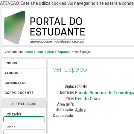
ATENÇÃO: Este site utiliza cookies. Ao navegar no site estará a consen
Você está em:
Início
>
Instalações
>
Espaços
> Ver Espaço
ENSINO
Ver Espaço
ALUNOS
CANDIDATOS
Sigla:
CPIRN
Edifício:
Escola Superior de Tecnologi
CORPO DOCENTE
Piso:
Rés do Chão
2
AUTENTICAÇÃO
Área (m
):
Utilização:
Aulas
Utilizador
Capacidade:
Senha