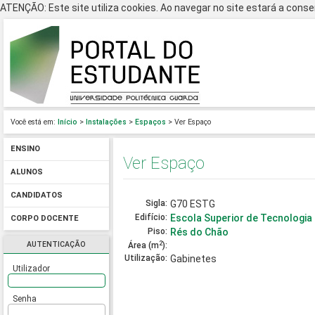
ATENÇÃO: Este site utiliza cookies. Ao navegar no site estará a consen
Você está em:
Início
>
Instalações
>
Espaços
> Ver Espaço
ENSINO
Ver Espaço
ALUNOS
CANDIDATOS
Sigla:
G70 ESTG
Edifício:
Escola Superior de Tecnologia
CORPO DOCENTE
Piso:
Rés do Chão
2
AUTENTICAÇÃO
Área (m
):
Utilização:
Gabinetes
Utilizador
Senha