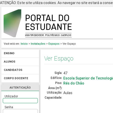
ATENÇÃO: Este site utiliza cookies. Ao navegar no site estará a consen
Você está em:
Início
>
Instalações
>
Espaços
> Ver Espaço
ENSINO
Ver Espaço
ALUNOS
CANDIDATOS
Sigla:
47
Edifício:
Escola Superior de Tecnologi
CORPO DOCENTE
Piso:
Rés do Chão
2
AUTENTICAÇÃO
Área (m
):
Utilização:
Aulas
Utilizador
Capacidade:
Senha