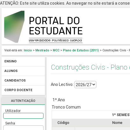
ATENÇÃO: Este site utiliza cookies. Ao navegar no site estará a consen
Você está em:
Início
>
Mestrado
>
MCC
>
Plano de Estudos (2011)
> Construções Civis - 
ENSINO
Construções Civis - Plano
ALUNOS
CANDIDATOS
Ano Lectivo:
CORPO DOCENTE
1º Ano
AUTENTICAÇÃO
Tronco Comum
Utilizador
1º SEMES
Código
Nome
Senha