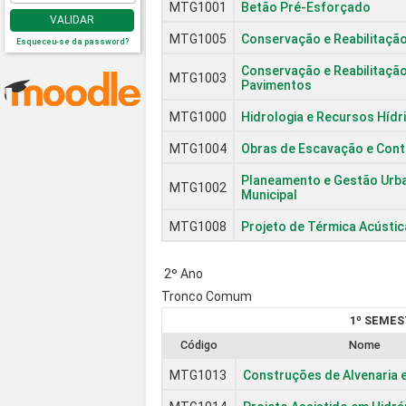
MTG1001
Betão Pré-Esforçado
VALIDAR
MTG1005
Conservação e Reabilitação
Esqueceu-se da password?
Conservação e Reabilitaçã
MTG1003
Pavimentos
MTG1000
Hidrologia e Recursos Hídr
MTG1004
Obras de Escavação e Con
Planeamento e Gestão Urba
MTG1002
Municipal
MTG1008
Projeto de Térmica Acústic
2º Ano
Tronco Comum
1º SEMES
Código
Nome
MTG1013
Construções de Alvenaria 