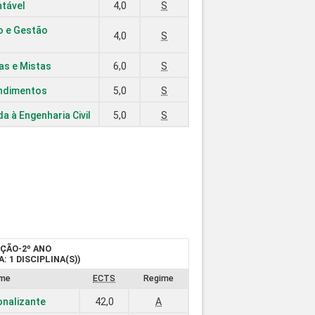
tável
4,0
S
 e Gestão
4,0
S
as e Mistas
6,0
S
ndimentos
5,0
S
a à Engenharia Civil
5,0
S
ÇÃO-2º ANO
: 1 DISCIPLINA(S))
me
ECTS
Regime
onalizante
42,0
A