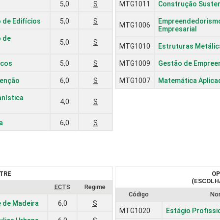
5,0
S
MTG1011
Construção Susten
 de Edifícios
5,0
S
Empreendedorismo
MTG1006
Empresarial
o de
5,0
S
MTG1010
Estruturas Metálic
icos
5,0
S
MTG1009
Gestão de Empree
tenção
6,0
S
MTG1007
Matemática Aplicad
nística
4,0
S
a
6,0
S
TRE
OP
(ESCOLHA
ECTS
Regime
Código
No
e de Madeira
6,0
S
MTG1020
Estágio Profissi