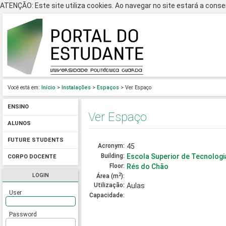
ATENÇÃO: Este site utiliza cookies. Ao navegar no site estará a consen
Você está em:
Início
>
Instalações
>
Espaços
> Ver Espaço
ENSINO
Ver Espaço
ALUNOS
FUTURE STUDENTS
Acronym:
45
Building:
Escola Superior de Tecnologi
CORPO DOCENTE
Floor:
Rés do Chão
2
LOGIN
Área (m
):
Utilização:
Aulas
User
Capacidade:
Password