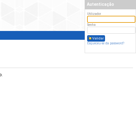
Autenticação
Autenticação
Utilizador
Senha
Validar
Esqueceu-se da password?
o.