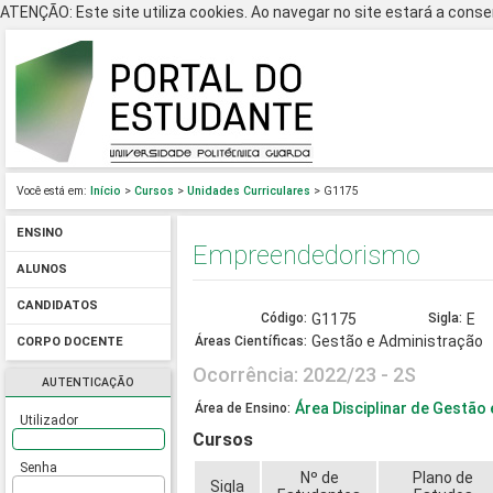
ATENÇÃO: Este site utiliza cookies. Ao navegar no site estará a consen
Você está em:
Início
>
Cursos
>
Unidades Curriculares
> G1175
ENSINO
Empreendedorismo
ALUNOS
CANDIDATOS
Código:
G1175
Sigla:
E
Gestão e Administração
Áreas Científicas:
CORPO DOCENTE
Ocorrência: 2022/23 - 2S
AUTENTICAÇÃO
Área Disciplinar de Gestã
Área de Ensino:
Utilizador
Cursos
Senha
Nº de
Plano de
Sigla